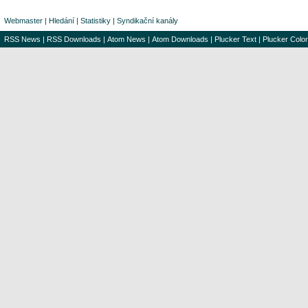
Webmaster
|
Hledání
|
Statistiky
|
Syndikační kanály
RSS News
|
RSS Downloads
|
Atom News
|
Atom Downloads
|
Plucker Text
|
Plucker Color