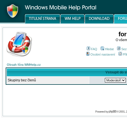
fo
O všem
FAQ
Hledat
Sez
Osobní nastavení
Při
Obsah fóra WMHelp.cz
Vstoupit do 
Skupiny bez členů
phpBB
Powered by
© 2001, 