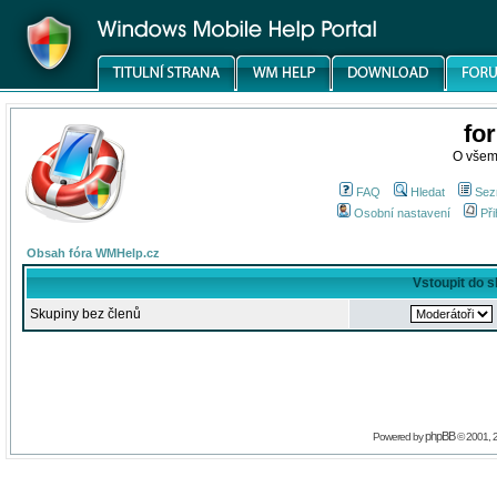
fo
O všem
FAQ
Hledat
Sez
Osobní nastavení
Při
Obsah fóra WMHelp.cz
Vstoupit do 
Skupiny bez členů
phpBB
Powered by
© 2001, 