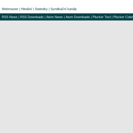
Webmaster
|
Hledání
|
Statistiky
|
Syndikační kanály
RSS News
|
RSS Downloads
|
Atom News
|
Atom Downloads
|
Plucker Text
|
Plucker Color