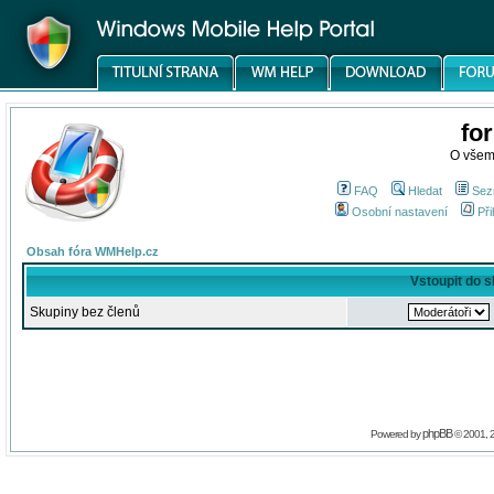
fo
O všem
FAQ
Hledat
Sez
Osobní nastavení
Při
Obsah fóra WMHelp.cz
Vstoupit do 
Skupiny bez členů
phpBB
Powered by
© 2001, 