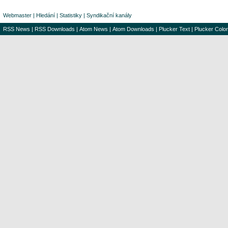
Webmaster
|
Hledání
|
Statistiky
|
Syndikační kanály
RSS News
|
RSS Downloads
|
Atom News
|
Atom Downloads
|
Plucker Text
|
Plucker Color