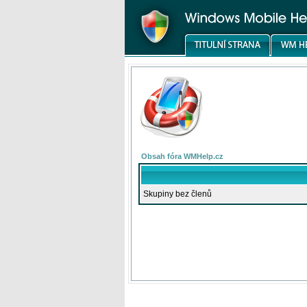
Obsah fóra WMHelp.cz
Skupiny bez členů