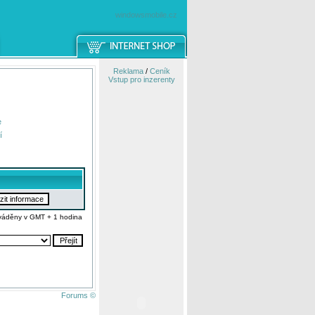
windowsmobile.cz
Reklama
/
Ceník
Vstup pro inzerenty
e
í
váděny v GMT + 1 hodina
Forums ©