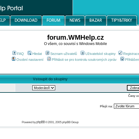
forum.WMHelp.cz
O všem, co souvisí s Windows Mobile
FAQ
Hledat
Seznam uživatelů
Uživatelské skupiny
Registrac
Osobní nastavení
Přihlásit se pro kontrolu soukromých zpráv
Přihlášen
Vstoupit do skupiny
Časy u
Přejít na:
phpBB
Powered by
© 2001, 2005 phpBB Group