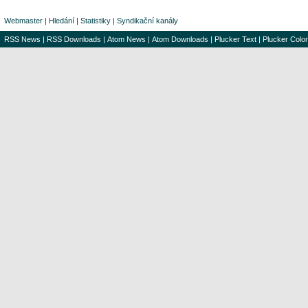
Webmaster
|
Hledání
|
Statistiky
|
Syndikační kanály
RSS News
|
RSS Downloads
|
Atom News
|
Atom Downloads
|
Plucker Text
|
Plucker Color