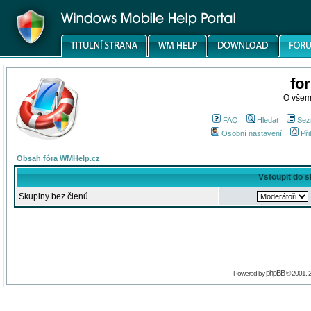
fo
O všem
FAQ
Hledat
Sez
Osobní nastavení
Při
Obsah fóra WMHelp.cz
Vstoupit do 
Skupiny bez členů
phpBB
Powered by
© 2001, 