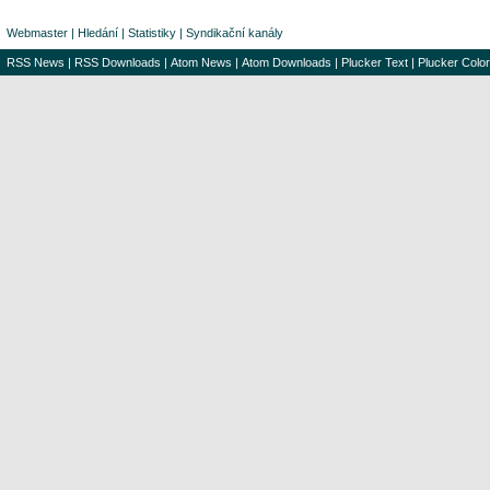
Webmaster
|
Hledání
|
Statistiky
|
Syndikační kanály
RSS News
|
RSS Downloads
|
Atom News
|
Atom Downloads
|
Plucker Text
|
Plucker Color