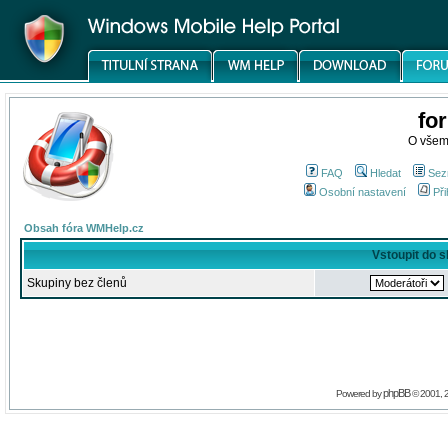
fo
O všem
FAQ
Hledat
Sez
Osobní nastavení
Při
Obsah fóra WMHelp.cz
Vstoupit do 
Skupiny bez členů
phpBB
Powered by
© 2001, 