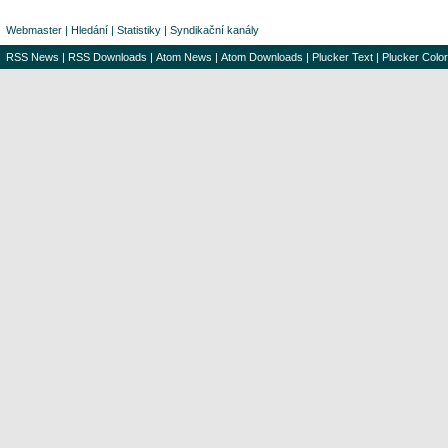
Webmaster
|
Hledání
|
Statistiky
|
Syndikační kanály
RSS News
|
RSS Downloads
|
Atom News
|
Atom Downloads
|
Plucker Text
|
Plucker Color