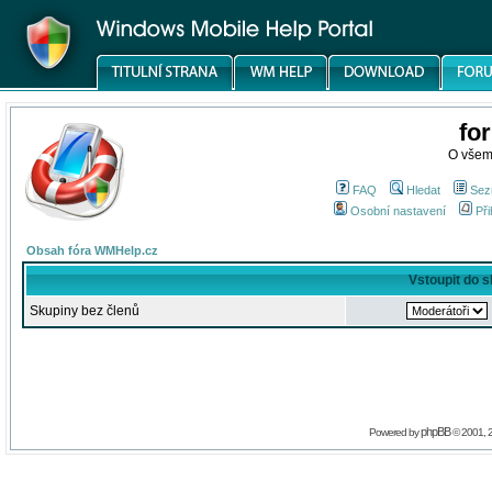
fo
O všem
FAQ
Hledat
Sez
Osobní nastavení
Při
Obsah fóra WMHelp.cz
Vstoupit do 
Skupiny bez členů
phpBB
Powered by
© 2001, 