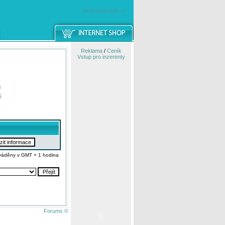
windowsmobile.cz
Reklama
/
Ceník
Vstup pro inzerenty
e
í
váděny v GMT + 1 hodina
Forums ©