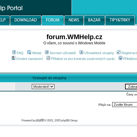
forum.WMHelp.cz
O všem, co souvisí s Windows Mobile
FAQ
Hledat
Seznam uživatelů
Uživatelské skupiny
Registrac
Osobní nastavení
Přihlásit se pro kontrolu soukromých zpráv
Přihlášen
Vstoupit do skupiny
Časy u
Přejít na:
phpBB
Powered by
© 2001, 2005 phpBB Group