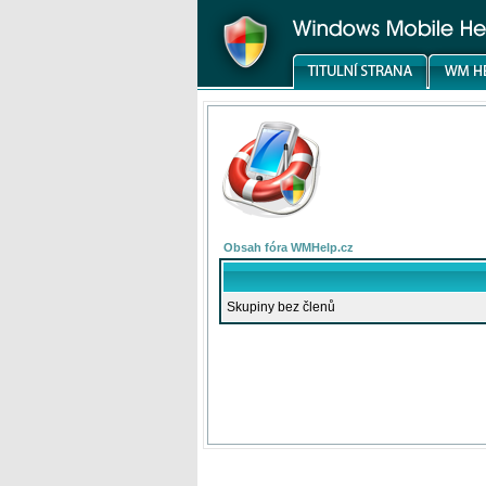
Obsah fóra WMHelp.cz
Skupiny bez členů