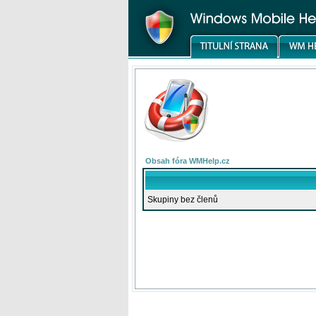
Obsah fóra WMHelp.cz
Skupiny bez členů