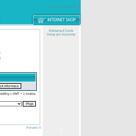
windowsmobile.cz
Reklama
/
Ceník
Vstup pro inzerenty
e
í
váděny v GMT + 1 hodina
Forums ©