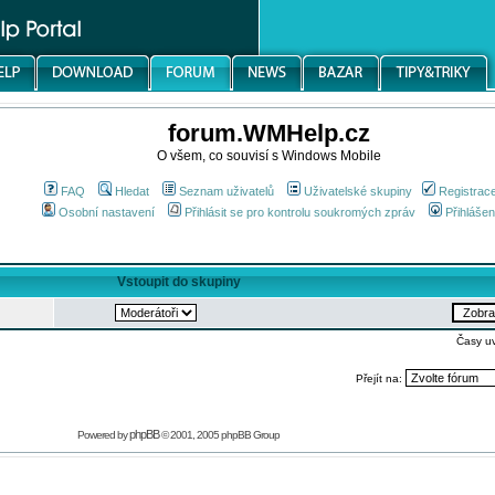
forum.WMHelp.cz
O všem, co souvisí s Windows Mobile
FAQ
Hledat
Seznam uživatelů
Uživatelské skupiny
Registrac
Osobní nastavení
Přihlásit se pro kontrolu soukromých zpráv
Přihlášen
Vstoupit do skupiny
Časy u
Přejít na:
phpBB
Powered by
© 2001, 2005 phpBB Group