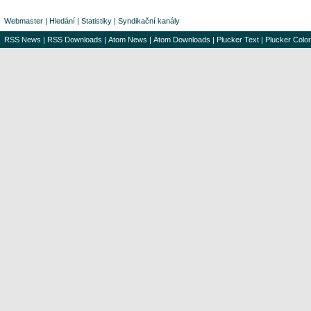
Webmaster
|
Hledání
|
Statistiky
|
Syndikační kanály
RSS News
|
RSS Downloads
|
Atom News
|
Atom Downloads
|
Plucker Text
|
Plucker Color