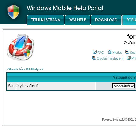
fo
O všem
FAQ
Hledat
Sez
Osobní nastavení
Při
Obsah fóra WMHelp.cz
Vstoupit do 
Skupiny bez členů
phpBB
Powered by
© 2001, 