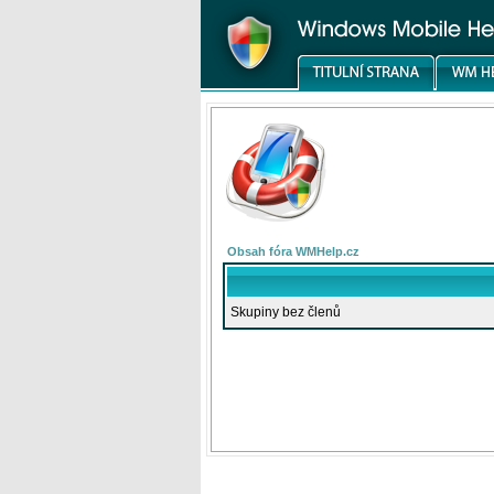
Obsah fóra WMHelp.cz
Skupiny bez členů