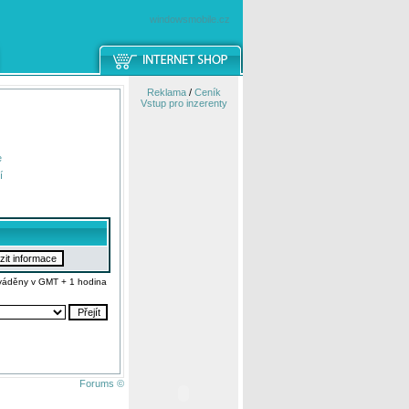
windowsmobile.cz
Reklama
/
Ceník
Vstup pro inzerenty
e
í
váděny v GMT + 1 hodina
Forums ©