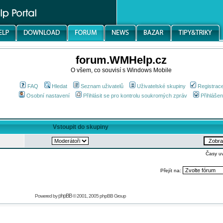
forum.WMHelp.cz
O všem, co souvisí s Windows Mobile
FAQ
Hledat
Seznam uživatelů
Uživatelské skupiny
Registrac
Osobní nastavení
Přihlásit se pro kontrolu soukromých zpráv
Přihlášen
Vstoupit do skupiny
Časy u
Přejít na:
phpBB
Powered by
© 2001, 2005 phpBB Group