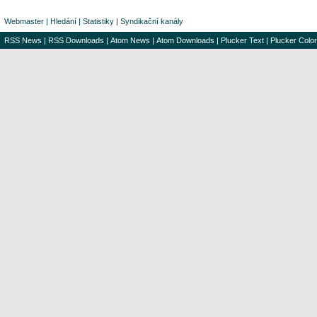
Webmaster
|
Hledání
|
Statistiky
|
Syndikační kanály
RSS News
|
RSS Downloads
|
Atom News
|
Atom Downloads
|
Plucker Text
|
Plucker Color