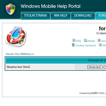
fo
O všem
FAQ
Hledat
Sez
Osobní nastavení
Při
Obsah fóra WMHelp.cz
Vstoupit do 
Skupiny bez členů
phpBB
Powered by
© 2001, 