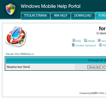
fo
O všem
FAQ
Hledat
Sez
Osobní nastavení
Při
Obsah fóra WMHelp.cz
Vstoupit do 
Skupiny bez členů
phpBB
Powered by
© 2001, 