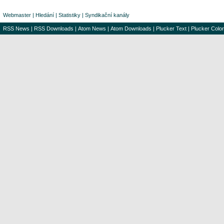
Webmaster
|
Hledání
|
Statistiky
|
Syndikační kanály
RSS News
|
RSS Downloads
|
Atom News
|
Atom Downloads
|
Plucker Text
|
Plucker Color