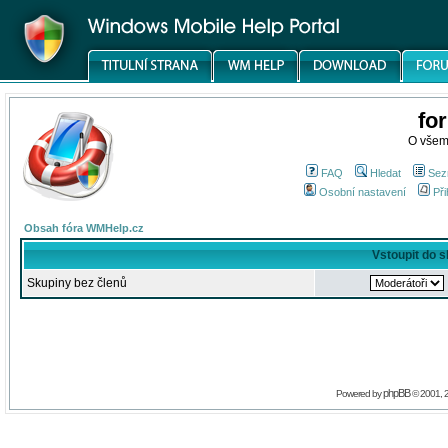
fo
O všem
FAQ
Hledat
Sez
Osobní nastavení
Při
Obsah fóra WMHelp.cz
Vstoupit do 
Skupiny bez členů
phpBB
Powered by
© 2001, 