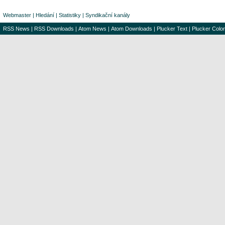
Webmaster
|
Hledání
|
Statistiky
|
Syndikační kanály
RSS News
|
RSS Downloads
|
Atom News
|
Atom Downloads
|
Plucker Text
|
Plucker Color