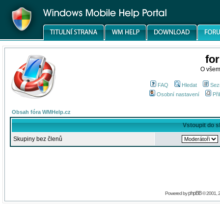
fo
O všem
FAQ
Hledat
Sez
Osobní nastavení
Při
Obsah fóra WMHelp.cz
Vstoupit do 
Skupiny bez členů
phpBB
Powered by
© 2001, 