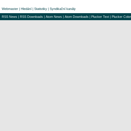
Webmaster
|
Hledání
|
Statistiky
|
Syndikační kanály
RSS News
|
RSS Downloads
|
Atom News
|
Atom Downloads
|
Plucker Text
|
Plucker Color