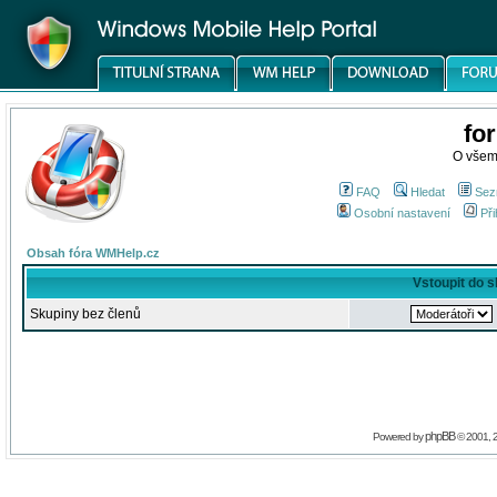
fo
O všem
FAQ
Hledat
Sez
Osobní nastavení
Při
Obsah fóra WMHelp.cz
Vstoupit do 
Skupiny bez členů
phpBB
Powered by
© 2001, 