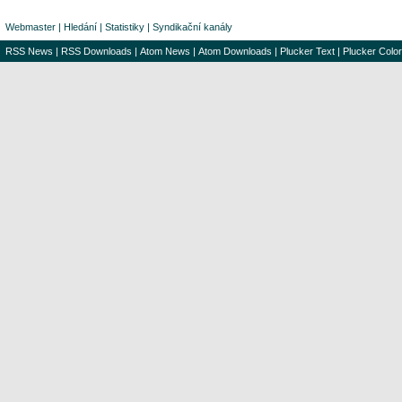
Webmaster
|
Hledání
|
Statistiky
|
Syndikační kanály
RSS News
|
RSS Downloads
|
Atom News
|
Atom Downloads
|
Plucker Text
|
Plucker Color