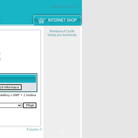
windowsmobile.cz
Reklama
/
Ceník
Vstup pro inzerenty
e
í
váděny v GMT + 1 hodina
Forums ©