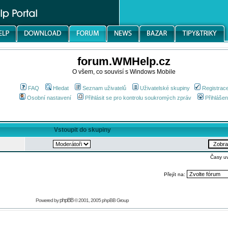
forum.WMHelp.cz
O všem, co souvisí s Windows Mobile
FAQ
Hledat
Seznam uživatelů
Uživatelské skupiny
Registrac
Osobní nastavení
Přihlásit se pro kontrolu soukromých zpráv
Přihlášen
Vstoupit do skupiny
Časy u
Přejít na:
phpBB
Powered by
© 2001, 2005 phpBB Group