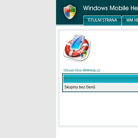
Obsah fóra WMHelp.cz
Skupiny bez členů