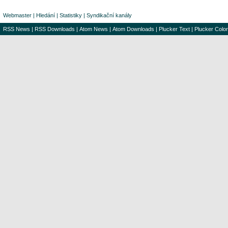
Webmaster
|
Hledání
|
Statistiky
|
Syndikační kanály
RSS News
|
RSS Downloads
|
Atom News
|
Atom Downloads
|
Plucker Text
|
Plucker Color