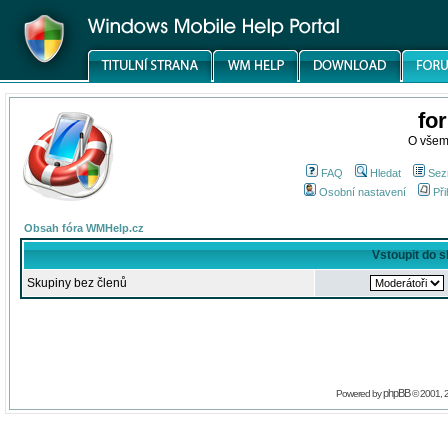
fo
O všem
FAQ
Hledat
Sez
Osobní nastavení
Při
Obsah fóra WMHelp.cz
Vstoupit do 
Skupiny bez členů
phpBB
Powered by
© 2001, 