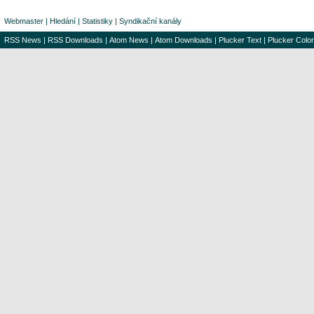
Webmaster
|
Hledání
|
Statistiky
|
Syndikační kanály
RSS News
|
RSS Downloads
|
Atom News
|
Atom Downloads
|
Plucker Text
|
Plucker Color