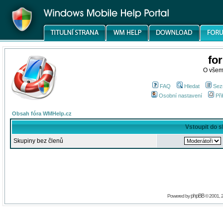
fo
O všem
FAQ
Hledat
Sez
Osobní nastavení
Při
Obsah fóra WMHelp.cz
Vstoupit do 
Skupiny bez členů
phpBB
Powered by
© 2001, 