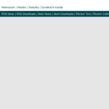
Webmaster
|
Hledání
|
Statistiky
|
Syndikační kanály
RSS News
|
RSS Downloads
|
Atom News
|
Atom Downloads
|
Plucker Text
|
Plucker Color