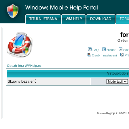
fo
O všem
FAQ
Hledat
Sez
Osobní nastavení
Při
Obsah fóra WMHelp.cz
Vstoupit do 
Skupiny bez členů
phpBB
Powered by
© 2001, 