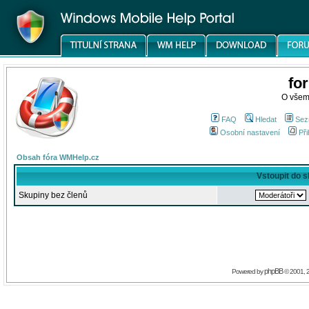
fo
O všem
FAQ
Hledat
Sez
Osobní nastavení
Při
Obsah fóra WMHelp.cz
Vstoupit do 
Skupiny bez členů
phpBB
Powered by
© 2001, 