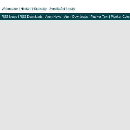
Webmaster
|
Hledání
|
Statistiky
|
Syndikační kanály
RSS News
|
RSS Downloads
|
Atom News
|
Atom Downloads
|
Plucker Text
|
Plucker Color