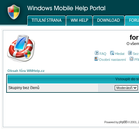
fo
O všem
FAQ
Hledat
Sez
Osobní nastavení
Při
Obsah fóra WMHelp.cz
Vstoupit do 
Skupiny bez členů
phpBB
Powered by
© 2001, 