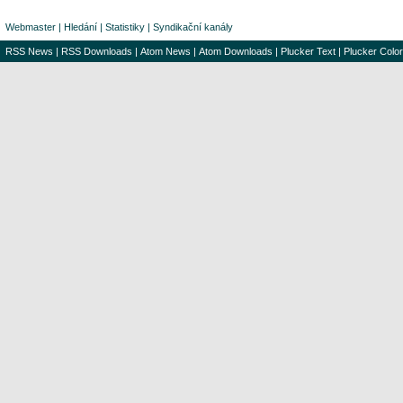
Webmaster
|
Hledání
|
Statistiky
|
Syndikační kanály
RSS News
|
RSS Downloads
|
Atom News
|
Atom Downloads
|
Plucker Text
|
Plucker Color