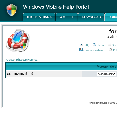
fo
O všem
FAQ
Hledat
Sez
Osobní nastavení
Při
Obsah fóra WMHelp.cz
Vstoupit do 
Skupiny bez členů
phpBB
Powered by
© 2001, 