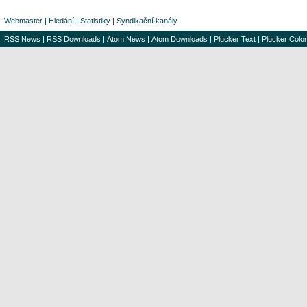
Webmaster
|
Hledání
|
Statistiky
|
Syndikační kanály
RSS News
|
RSS Downloads
|
Atom News
|
Atom Downloads
|
Plucker Text
|
Plucker Color