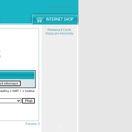
windowsmobile.cz
Reklama
/
Ceník
Vstup pro inzerenty
e
í
váděny v GMT + 1 hodina
Forums ©