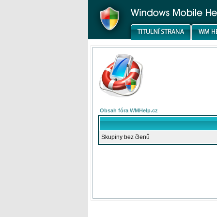
Obsah fóra WMHelp.cz
Skupiny bez členů