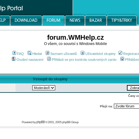
forum.WMHelp.cz
O všem, co souvisí s Windows Mobile
FAQ
Hledat
Seznam uživatelů
Uživatelské skupiny
Registrac
Osobní nastavení
Přihlásit se pro kontrolu soukromých zpráv
Přihlášen
Vstoupit do skupiny
Časy u
Přejít na:
phpBB
Powered by
© 2001, 2005 phpBB Group