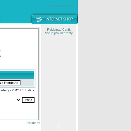
windowsmobile.cz
Reklama
/
Ceník
Vstup pro inzerenty
e
í
váděny v GMT + 1 hodina
Forums ©