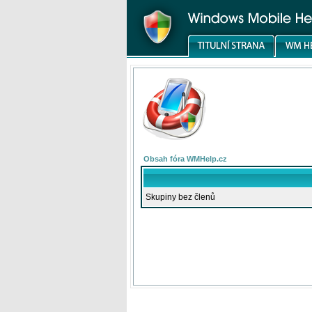
Obsah fóra WMHelp.cz
Skupiny bez členů