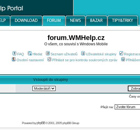
forum.WMHelp.cz
O všem, co souvisí s Windows Mobile
FAQ
Hledat
Seznam uživatelů
Uživatelské skupiny
Registrac
Osobní nastavení
Přihlásit se pro kontrolu soukromých zpráv
Přihlášen
Vstoupit do skupiny
Časy u
Přejít na:
phpBB
Powered by
© 2001, 2005 phpBB Group