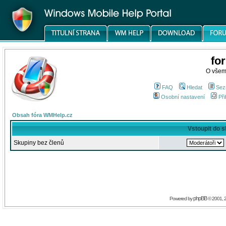
fo
O všem
FAQ
Hledat
Sez
Osobní nastavení
Při
Obsah fóra WMHelp.cz
Vstoupit do 
Skupiny bez členů
phpBB
Powered by
© 2001, 