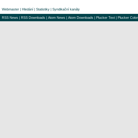
Webmaster
|
Hledání
|
Statistiky
|
Syndikační kanály
RSS News
|
RSS Downloads
|
Atom News
|
Atom Downloads
|
Plucker Text
|
Plucker Color