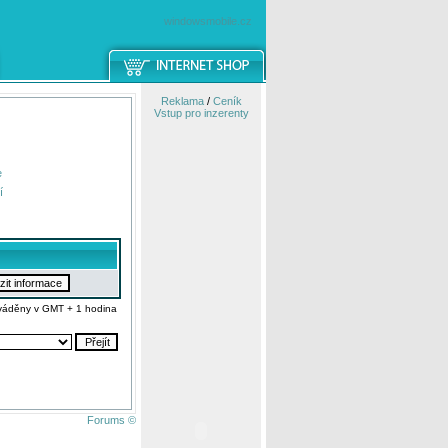
windowsmobile.cz
Reklama
/
Ceník
Vstup pro inzerenty
e
í
váděny v GMT + 1 hodina
Forums ©