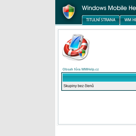
Obsah fóra WMHelp.cz
Skupiny bez členů