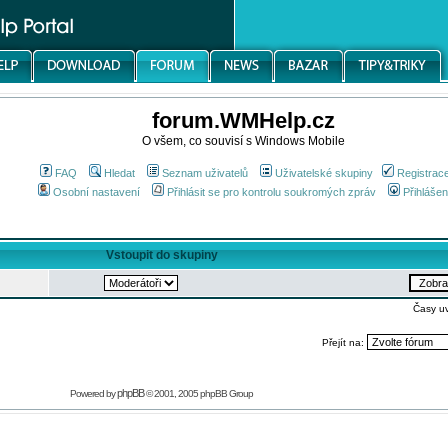
forum.WMHelp.cz
O všem, co souvisí s Windows Mobile
FAQ
Hledat
Seznam uživatelů
Uživatelské skupiny
Registrac
Osobní nastavení
Přihlásit se pro kontrolu soukromých zpráv
Přihlášen
Vstoupit do skupiny
Časy u
Přejít na:
phpBB
Powered by
© 2001, 2005 phpBB Group