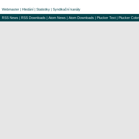
Webmaster
|
Hledání
|
Statistiky
|
Syndikační kanály
RSS News
|
RSS Downloads
|
Atom News
|
Atom Downloads
|
Plucker Text
|
Plucker Color