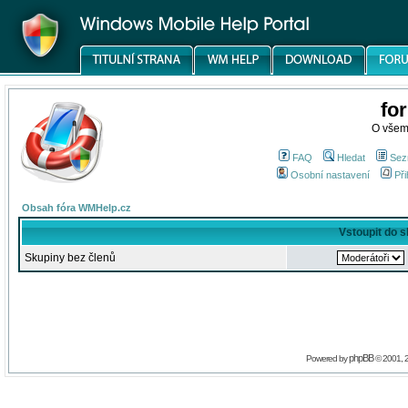
fo
O všem
FAQ
Hledat
Sez
Osobní nastavení
Při
Obsah fóra WMHelp.cz
Vstoupit do 
Skupiny bez členů
phpBB
Powered by
© 2001, 