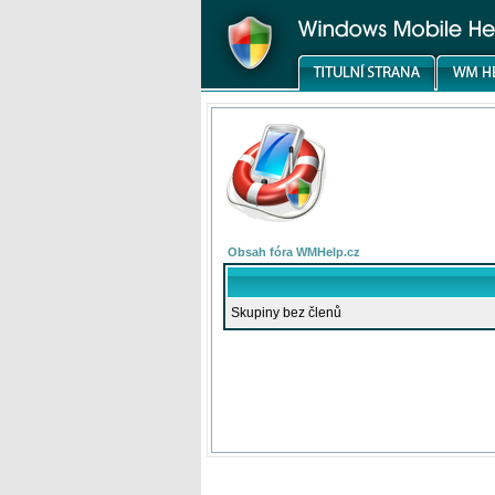
Obsah fóra WMHelp.cz
Skupiny bez členů