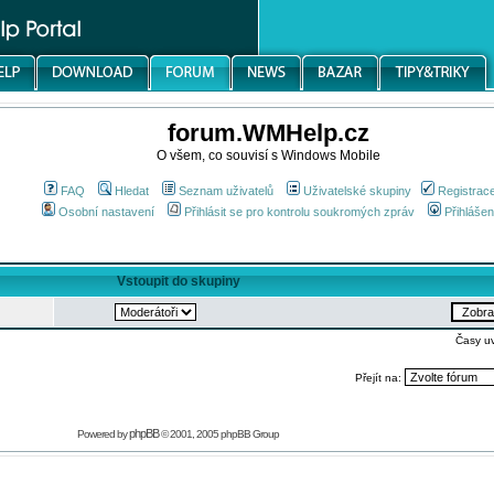
forum.WMHelp.cz
O všem, co souvisí s Windows Mobile
FAQ
Hledat
Seznam uživatelů
Uživatelské skupiny
Registrac
Osobní nastavení
Přihlásit se pro kontrolu soukromých zpráv
Přihlášen
Vstoupit do skupiny
Časy u
Přejít na:
phpBB
Powered by
© 2001, 2005 phpBB Group