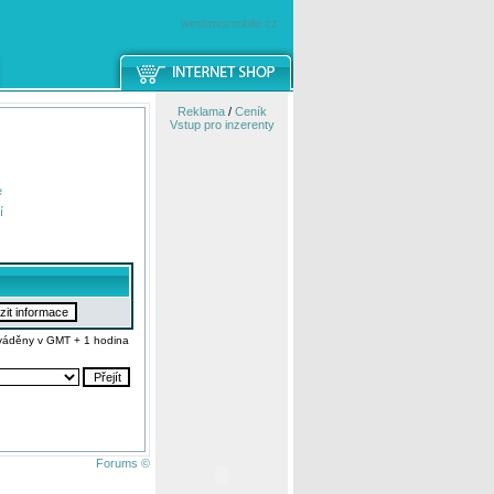
windowsmobile.cz
Reklama
/
Ceník
Vstup pro inzerenty
e
í
váděny v GMT + 1 hodina
Forums ©