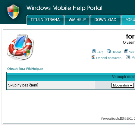
fo
O všem
FAQ
Hledat
Sez
Osobní nastavení
Při
Obsah fóra WMHelp.cz
Vstoupit do 
Skupiny bez členů
phpBB
Powered by
© 2001, 