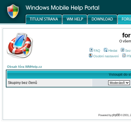
fo
O všem
FAQ
Hledat
Sez
Osobní nastavení
Při
Obsah fóra WMHelp.cz
Vstoupit do 
Skupiny bez členů
phpBB
Powered by
© 2001, 