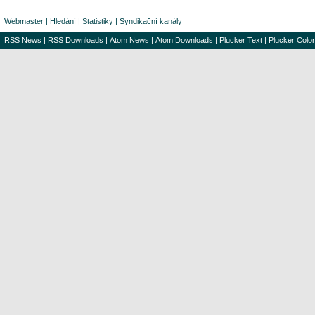
Webmaster
|
Hledání
|
Statistiky
|
Syndikační kanály
RSS News
|
RSS Downloads
|
Atom News
|
Atom Downloads
|
Plucker Text
|
Plucker Color