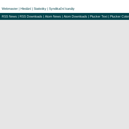
Webmaster
|
Hledání
|
Statistiky
|
Syndikační kanály
RSS News
|
RSS Downloads
|
Atom News
|
Atom Downloads
|
Plucker Text
|
Plucker Color