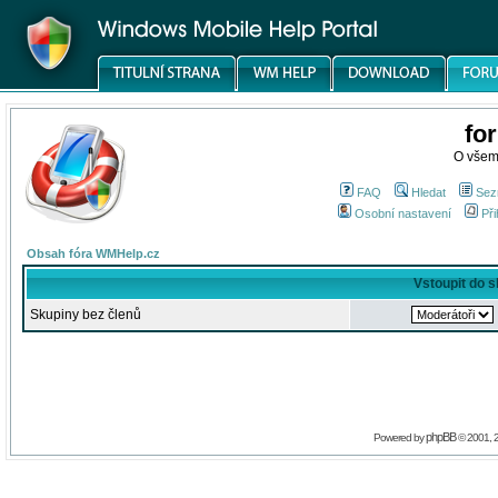
fo
O všem
FAQ
Hledat
Sez
Osobní nastavení
Při
Obsah fóra WMHelp.cz
Vstoupit do 
Skupiny bez členů
phpBB
Powered by
© 2001, 