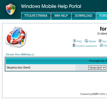
fo
O všem
FAQ
Hledat
Sez
Osobní nastavení
Při
Obsah fóra WMHelp.cz
Vstoupit do 
Skupiny bez členů
phpBB
Powered by
© 2001, 