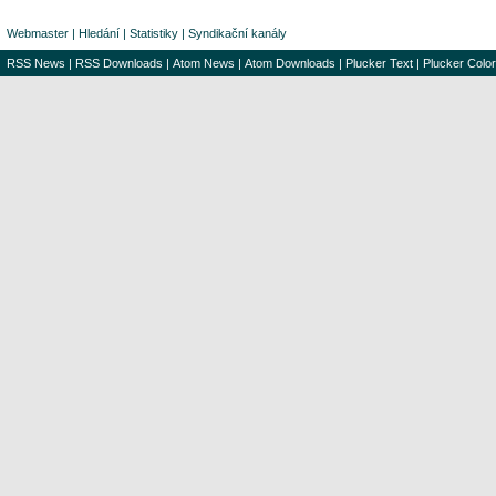
Webmaster
|
Hledání
|
Statistiky
|
Syndikační kanály
RSS News
|
RSS Downloads
|
Atom News
|
Atom Downloads
|
Plucker Text
|
Plucker Color