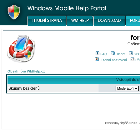
fo
O všem
FAQ
Hledat
Sez
Osobní nastavení
Při
Obsah fóra WMHelp.cz
Vstoupit do 
Skupiny bez členů
phpBB
Powered by
© 2001, 