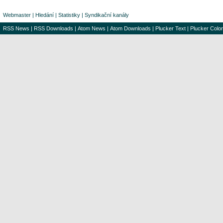
Webmaster
|
Hledání
|
Statistiky
|
Syndikační kanály
RSS News
|
RSS Downloads
|
Atom News
|
Atom Downloads
|
Plucker Text
|
Plucker Color