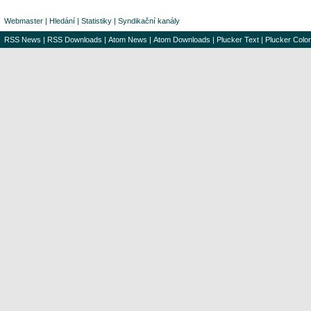
Webmaster
|
Hledání
|
Statistiky
|
Syndikační kanály
RSS News
|
RSS Downloads
|
Atom News
|
Atom Downloads
|
Plucker Text
|
Plucker Color