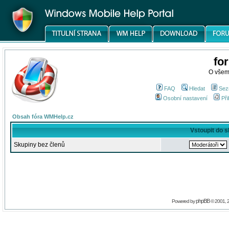
fo
O všem
FAQ
Hledat
Sez
Osobní nastavení
Při
Obsah fóra WMHelp.cz
Vstoupit do 
Skupiny bez členů
phpBB
Powered by
© 2001, 