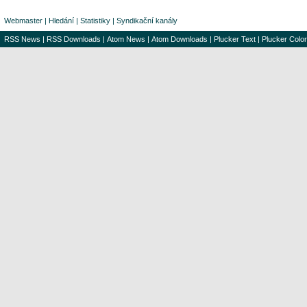
Webmaster
|
Hledání
|
Statistiky
|
Syndikační kanály
RSS News
|
RSS Downloads
|
Atom News
|
Atom Downloads
|
Plucker Text
|
Plucker Color