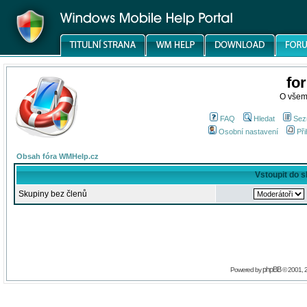
fo
O všem
FAQ
Hledat
Sez
Osobní nastavení
Při
Obsah fóra WMHelp.cz
Vstoupit do 
Skupiny bez členů
phpBB
Powered by
© 2001, 