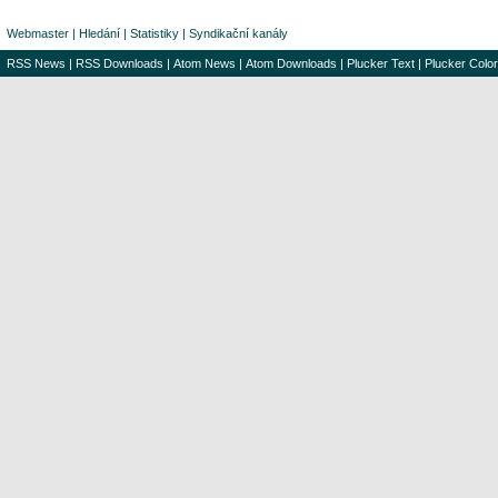
Webmaster
|
Hledání
|
Statistiky
|
Syndikační kanály
RSS News
|
RSS Downloads
|
Atom News
|
Atom Downloads
|
Plucker Text
|
Plucker Color