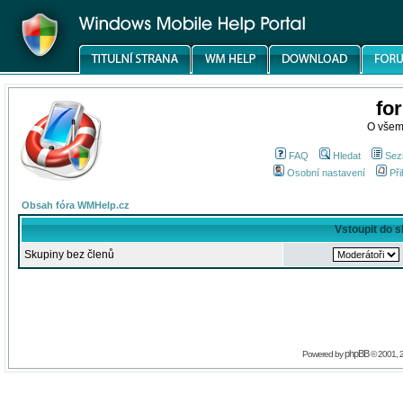
fo
O všem
FAQ
Hledat
Sez
Osobní nastavení
Při
Obsah fóra WMHelp.cz
Vstoupit do 
Skupiny bez členů
phpBB
Powered by
© 2001, 