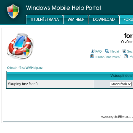
fo
O všem
FAQ
Hledat
Sez
Osobní nastavení
Při
Obsah fóra WMHelp.cz
Vstoupit do 
Skupiny bez členů
phpBB
Powered by
© 2001, 