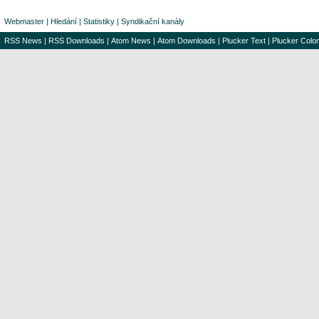
Webmaster
|
Hledání
|
Statistiky
|
Syndikační kanály
RSS News
|
RSS Downloads
|
Atom News
|
Atom Downloads
|
Plucker Text
|
Plucker Color