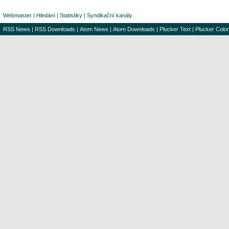
Webmaster
|
Hledání
|
Statistiky
|
Syndikační kanály
RSS News
|
RSS Downloads
|
Atom News
|
Atom Downloads
|
Plucker Text
|
Plucker Color