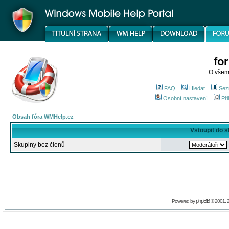
fo
O všem
FAQ
Hledat
Sez
Osobní nastavení
Při
Obsah fóra WMHelp.cz
Vstoupit do 
Skupiny bez členů
phpBB
Powered by
© 2001, 