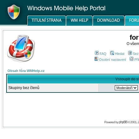
fo
O všem
FAQ
Hledat
Sez
Osobní nastavení
Při
Obsah fóra WMHelp.cz
Vstoupit do 
Skupiny bez členů
phpBB
Powered by
© 2001, 