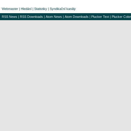
Webmaster
|
Hledání
|
Statistiky
|
Syndikační kanály
RSS News
|
RSS Downloads
|
Atom News
|
Atom Downloads
|
Plucker Text
|
Plucker Color