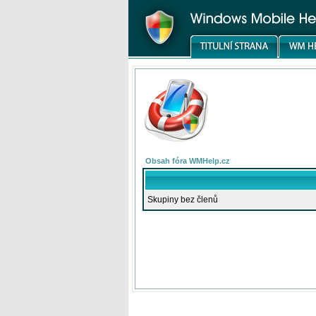
Obsah fóra WMHelp.cz
Skupiny bez členů