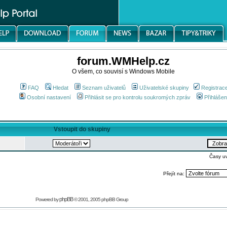
forum.WMHelp.cz
O všem, co souvisí s Windows Mobile
FAQ
Hledat
Seznam uživatelů
Uživatelské skupiny
Registrac
Osobní nastavení
Přihlásit se pro kontrolu soukromých zpráv
Přihlášen
Vstoupit do skupiny
Časy u
Přejít na:
phpBB
Powered by
© 2001, 2005 phpBB Group