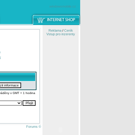
windowsmobile.cz
Reklama
/
Ceník
Vstup pro inzerenty
e
í
váděny v GMT + 1 hodina
Forums ©