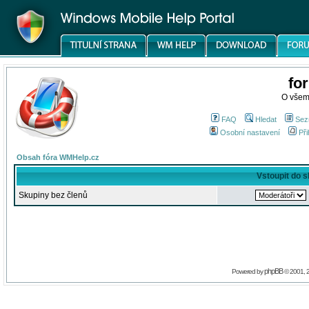
fo
O všem
FAQ
Hledat
Sez
Osobní nastavení
Při
Obsah fóra WMHelp.cz
Vstoupit do 
Skupiny bez členů
phpBB
Powered by
© 2001, 