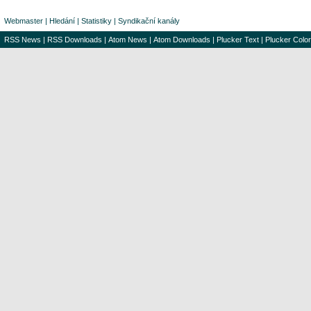
Webmaster
|
Hledání
|
Statistiky
|
Syndikační kanály
RSS News
|
RSS Downloads
|
Atom News
|
Atom Downloads
|
Plucker Text
|
Plucker Color