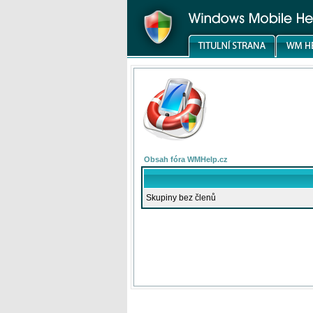
Obsah fóra WMHelp.cz
Skupiny bez členů