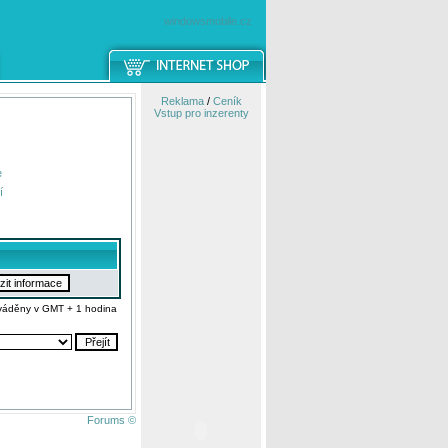
windowsmobile.cz
Reklama
/
Ceník
Vstup pro inzerenty
e
í
váděny v GMT + 1 hodina
Forums ©