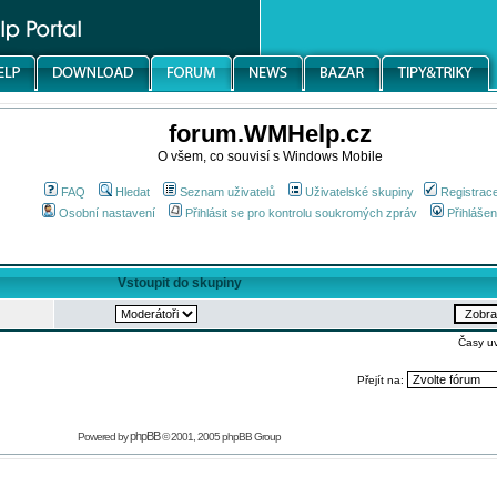
forum.WMHelp.cz
O všem, co souvisí s Windows Mobile
FAQ
Hledat
Seznam uživatelů
Uživatelské skupiny
Registrac
Osobní nastavení
Přihlásit se pro kontrolu soukromých zpráv
Přihlášen
Vstoupit do skupiny
Časy u
Přejít na:
phpBB
Powered by
© 2001, 2005 phpBB Group