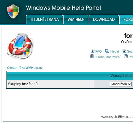
fo
O všem
FAQ
Hledat
Sez
Osobní nastavení
Při
Obsah fóra WMHelp.cz
Vstoupit do 
Skupiny bez členů
phpBB
Powered by
© 2001, 