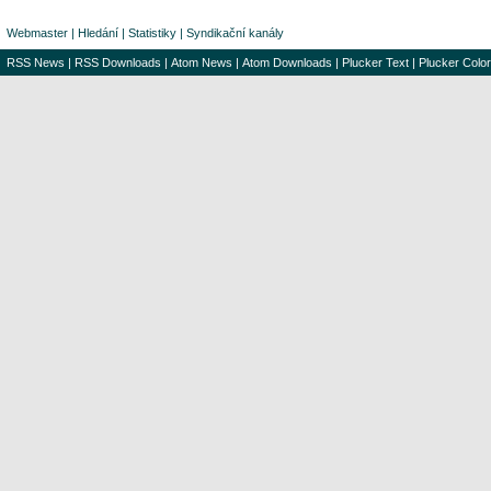
Webmaster
|
Hledání
|
Statistiky
|
Syndikační kanály
RSS News
|
RSS Downloads
|
Atom News
|
Atom Downloads
|
Plucker Text
|
Plucker Color