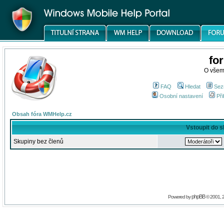
fo
O všem
FAQ
Hledat
Sez
Osobní nastavení
Při
Obsah fóra WMHelp.cz
Vstoupit do 
Skupiny bez členů
phpBB
Powered by
© 2001, 