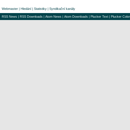
Webmaster
|
Hledání
|
Statistiky
|
Syndikační kanály
RSS News
|
RSS Downloads
|
Atom News
|
Atom Downloads
|
Plucker Text
|
Plucker Color