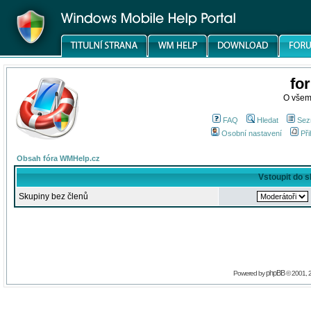
fo
O všem
FAQ
Hledat
Sez
Osobní nastavení
Při
Obsah fóra WMHelp.cz
Vstoupit do 
Skupiny bez členů
phpBB
Powered by
© 2001, 