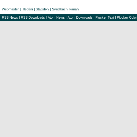
Webmaster
|
Hledání
|
Statistiky
|
Syndikační kanály
RSS News
|
RSS Downloads
|
Atom News
|
Atom Downloads
|
Plucker Text
|
Plucker Color