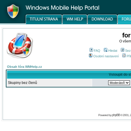
fo
O všem
FAQ
Hledat
Sez
Osobní nastavení
Při
Obsah fóra WMHelp.cz
Vstoupit do 
Skupiny bez členů
phpBB
Powered by
© 2001, 