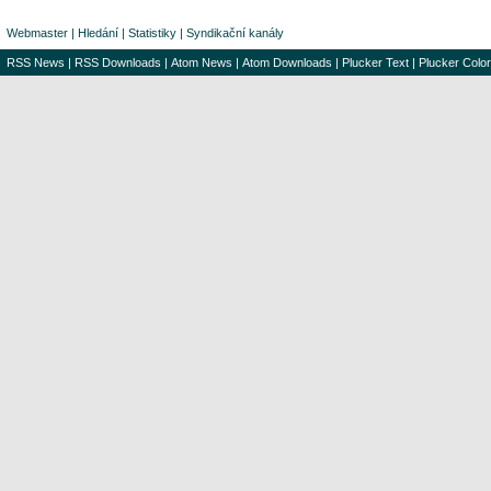
Webmaster
|
Hledání
|
Statistiky
|
Syndikační kanály
RSS News
|
RSS Downloads
|
Atom News
|
Atom Downloads
|
Plucker Text
|
Plucker Color