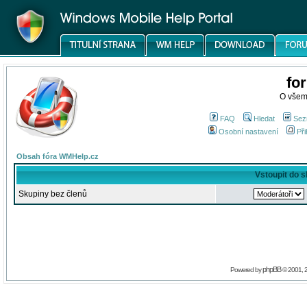
fo
O všem
FAQ
Hledat
Sez
Osobní nastavení
Při
Obsah fóra WMHelp.cz
Vstoupit do 
Skupiny bez členů
phpBB
Powered by
© 2001, 