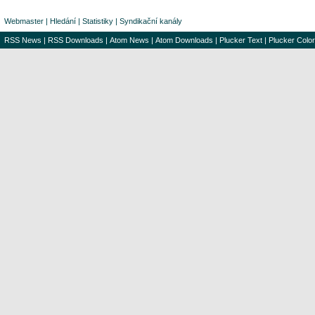
Webmaster
|
Hledání
|
Statistiky
|
Syndikační kanály
RSS News
|
RSS Downloads
|
Atom News
|
Atom Downloads
|
Plucker Text
|
Plucker Color