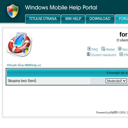
fo
O všem
FAQ
Hledat
Sez
Osobní nastavení
Při
Obsah fóra WMHelp.cz
Vstoupit do 
Skupiny bez členů
phpBB
Powered by
© 2001, 