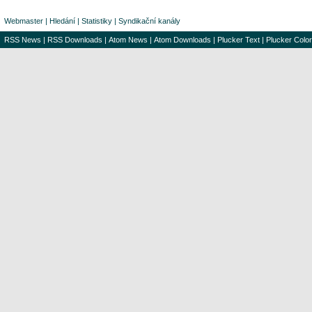
Webmaster
|
Hledání
|
Statistiky
|
Syndikační kanály
RSS News
|
RSS Downloads
|
Atom News
|
Atom Downloads
|
Plucker Text
|
Plucker Color