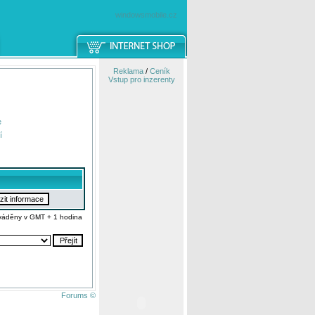
windowsmobile.cz
Reklama
/
Ceník
Vstup pro inzerenty
e
í
váděny v GMT + 1 hodina
Forums ©