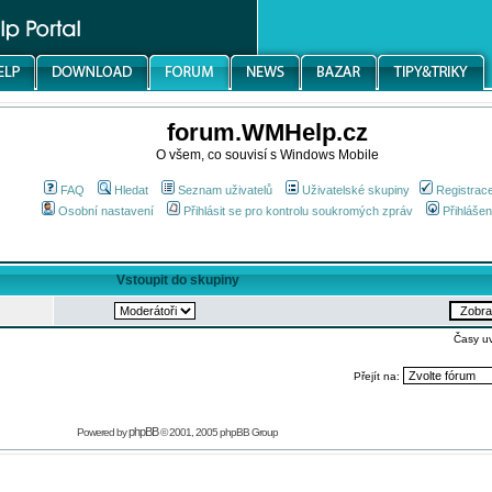
forum.WMHelp.cz
O všem, co souvisí s Windows Mobile
FAQ
Hledat
Seznam uživatelů
Uživatelské skupiny
Registrac
Osobní nastavení
Přihlásit se pro kontrolu soukromých zpráv
Přihlášen
Vstoupit do skupiny
Časy u
Přejít na:
phpBB
Powered by
© 2001, 2005 phpBB Group