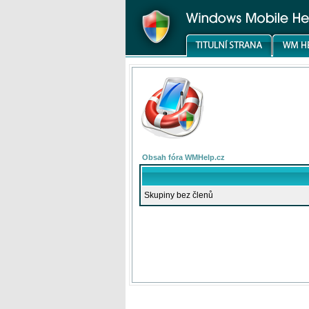
Obsah fóra WMHelp.cz
Skupiny bez členů